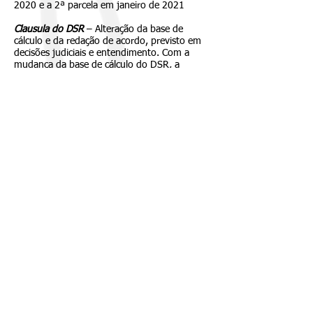
2020 e a 2ª parcela em janeiro de 2021
Clausula do DSR
– Alteração da base de
cálculo e da redação de acordo, previsto em
decisões judiciais e entendimento. Com a
mudança da base de cálculo do DSR, a
soldada base foi ajustada em 1% maior,
ficando em torno de 11% na soldada para
compensar a alteração do DSR.
SC Transporte
A empresa não aceitou a proposta das 80
horas extras restantes (hoje paga 160 horas)
e divisor de horas de 200 horas (hoje
aplicada, 220 horas). Durante 6 meses de
negociação e pesquisas, o sindicato provou
que o divisor de horas deve ser em 200 horas
e 240 horas extras.
Em última reunião com o sindicato, a
empresa aceitou as condições do divisor de
horas e das horas extras restantes, desde que
sejam pagas gradativamente até 2023.
Na assembleia realizada com a categoria, no
dia 19/03, compareceram dos 88