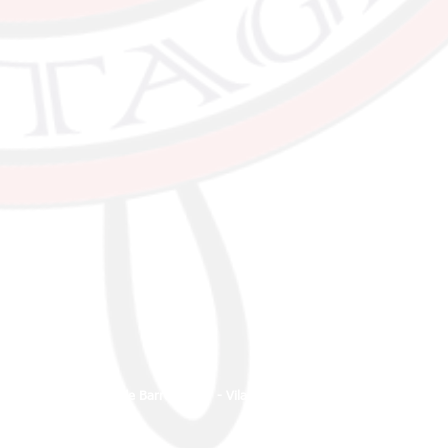
Av. Ademar de Barros, 1347 - Vila Santa Rosa, Guarujá - SP, 11430-