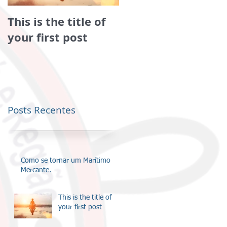
This is the title of
This is the title of
your first post
your second post
Posts Recentes
Como se tornar um Marítimo
Mercante.
This is the title of
your first post