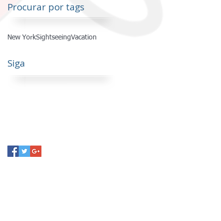
Procurar por tags
New York
Sightseeing
Vacation
Siga
003 - Sala 41a