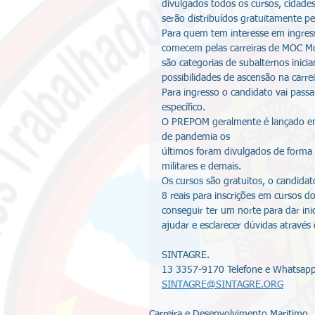
divulgados todos os cursos, cidades
serão distribuídos gratuitamente pe
Para quem tem interesse em ingress
comecem pelas carreiras de MOC M
são categorias de subalternos inici
possibilidades de ascensão na carrei
Para ingresso o candidato vai passa
específico.
O PREPOM geralmente é lançado e
de pandemia os
últimos foram divulgados de forma p
militares e demais.
Os cursos são gratuitos, o candida
8 reais para inscrições em cursos d
conseguir ter um norte para dar ini
ajudar e esclarecer dúvidas através
SINTAGRE.
13 3357-9170 Telefone e Whatsapp
SINTAGRE@SINTAGRE.ORG
Carreira e Desenvolvimento Maritimo