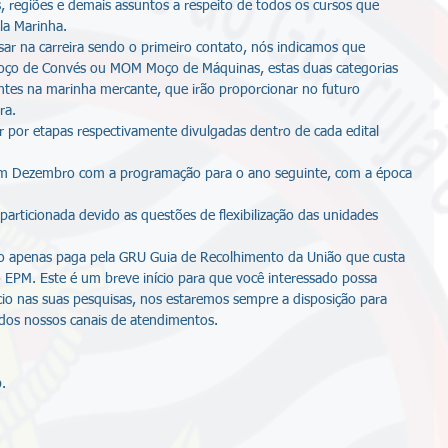
, regiões e demais assuntos a respeito de todos os cursos que 
la Marinha.
ar na carreira sendo o primeiro contato, nós indicamos que 
oço de Convés ou MOM Moço de Máquinas, estas duas categorias 
antes na marinha mercante, que irão proporcionar no futuro 
ra.
r por etapas respectivamente divulgadas dentro de cada edital 
m Dezembro com a programação para o ano seguinte, com a época 
articionada devido as questões de flexibilização das unidades 
to apenas paga pela GRU Guia de Recolhimento da União que custa 
o EPM. Este é um breve início para que você interessado possa 
cio nas suas pesquisas, nos estaremos sempre a disposição para 
 dos nossos canais de atendimentos.
.